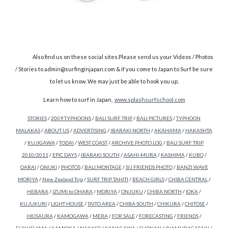
Also find us on these social sites.Please send us your Videos / Photos
/ Stories to admin@surfinginjapan.com & if you come to Japan to Surf be sure
to let us know. We may just be able to hook you up.
Learn how to surf in Japan,
www.splashsurfschool.com
STORIES
/
2009 TYPHOONS
/
BALI SURF TRIP
/
BALI PICTURES
/
TYPHOON
MALAKAS
/
ABOUT US
/
ADVERTISING
/
IBARAKI NORTH
/
AKAHAMA
/
HAKASHTA
/
KUJIGAWA
/
TODAI
/
WEST COAST
/
ARCHIVE PHOTO LOG
/
BALI SURF TRIP
2010/2011
/
EPIC DAYS
/
IBARAKI SOUTH
/
ASAHI-MURA
/
KASHIMA
/
KUBO
/
OARAI
/
ONUKI
/
PHOTOS
/
BALI MONTAGE
/
SIJ FRIENDS PHOTO
/
BANZI WAVE
MORIYA
/
New Zealand Trip
/
SURF TRIP TAHITI
/
BEACH GIRLS
/
CHIBA CENTRAL
/
HEBARA
/
IZUMI to OHARA
/
MORIYA
/
ONJUKU
/
CHIBA NORTH
/
IOKA
/
KUJUKURI
/
LIGHT HOUSE
/
TAITO AREA
/
CHIBA SOUTH
/
CHIKURA
/
CHITOSE
/
HEISAURA
/
KAMOGAWA
/
MERA
/
FOR SALE
/
FORECASTING
/
FRIENDS
/